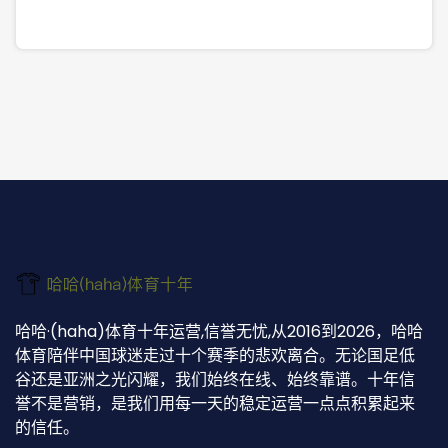
哈哈·(haha)体育十年运营,信誉无忧,从2016到2026，哈哈
体育陪伴中国球迷走过十个赛季的悲欢离合。无论国足低
谷还是亚洲之光闪耀，我们始终在线、始终靠谱。十年信
誉不是营销，是我们用每一天的稳定运营一点点积累起来
的信任。