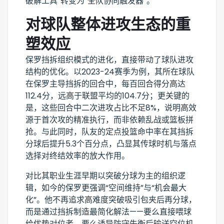
破解工具”转变为“全队协同触发器”。
对球队整体进攻生态的重
塑效应
保罗挡拆组织模式的进化，直接带动了球队进攻
结构的优化。以2023-24赛季为例，其所在球队
在保罗主导挡拆的回合中，每百回合得分高达
112.4分，远高于联盟平均的104.7分；更关键的
是，这些回合中二次进攻占比不足8%，说明高效
源于首次攻的精准执行，而非依赖乱战或篮板拼
抢。与此同时，队友的定点投篮命中率在其挡拆
分球后提升5.3个百分点，凸显其传球时机与落点
选择对终结效率的放大作用。
对比其职业生涯早期以突破分球为主的组织逻
辑，如今的保罗更强调“空间维持”与“机会最大
化”。他不再追求高难度突破吸引包夹后再分球，
而是通过挡拆制造最简化解法——要么直接喂球
给优势对位者，要么诱导防守失衡后输送空位机