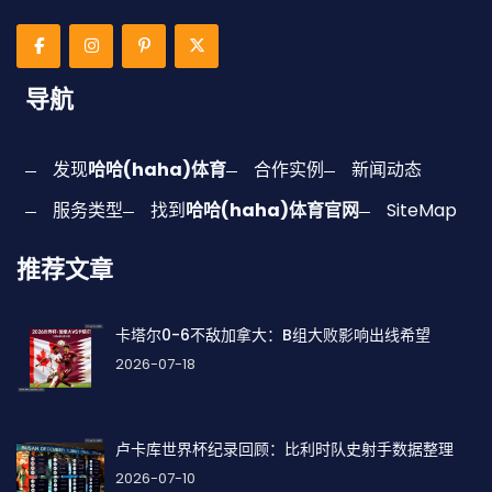
导航
发现
哈哈(haha)体育
合作实例
新闻动态
服务类型
找到
哈哈(haha)体育官网
SiteMap
推荐文章
卡塔尔0-6不敌加拿大：B组大败影响出线希望
2026-07-18
卢卡库世界杯纪录回顾：比利时队史射手数据整理
2026-07-10