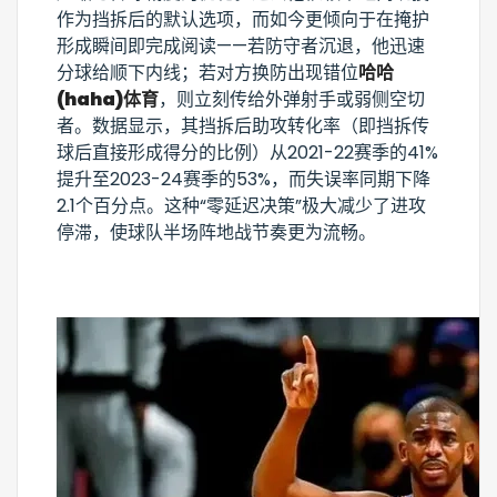
作为挡拆后的默认选项，而如今更倾向于在掩护
形成瞬间即完成阅读——若防守者沉退，他迅速
分球给顺下内线；若对方换防出现错位
哈哈
(haha)体育
，则立刻传给外弹射手或弱侧空切
者。数据显示，其挡拆后助攻转化率（即挡拆传
球后直接形成得分的比例）从2021-22赛季的41%
提升至2023-24赛季的53%，而失误率同期下降
2.1个百分点。这种“零延迟决策”极大减少了进攻
停滞，使球队半场阵地战节奏更为流畅。