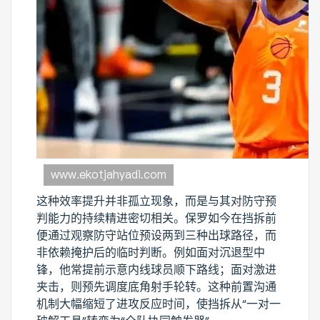
这种效率提升并非孤立现象，而是与其对防守预
判能力的持续精进密切相关。保罗如今在挡拆前
便通过观察防守站位预设两到三种出球路径，而
非依赖掩护后的临时判断。例如面对沉退型中
锋，他常提前示意内线球员顺下路线；面对激进
夹击，则预先调度底角射手轮转。这种前置沟通
机制大幅缩短了进攻反应时间，使挡拆从“一对一