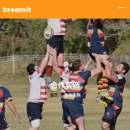
合作实例
首页
合作实例