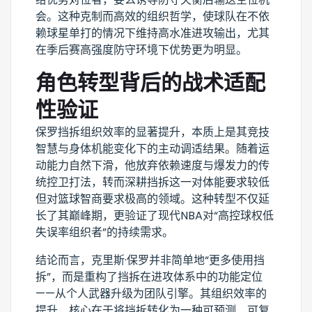
会。这种克制而高效的组织哲学，使球队在不依
赖球星单打的情况下维持高水准进攻输出，尤其
在季后赛高强度防守环境下优势更为明显。
角色转型背后的战术适配
性验证
保罗挡拆组织效率的显著提升，本质上是其竞技
智慧与身体机能变化下的主动调适结果。随着运
动能力自然下滑，他放弃依赖速度与爆发力的传
统控卫打法，转而深耕挡拆这一对体能要求较低
但对篮球智商要求极高的领域。这种转型不仅延
长了其巅峰期，更验证了现代NBA对“高控球权低
失误率组织者”的持续需求。
结论而言，克里斯·保罗并非简单地“更多使用挡
拆”，而是重构了挡拆在进攻体系中的功能定位
——从个人武器升级为团队引擎。其组织效率的
提升，核心在于将挡拆转化为一种可预测、可复