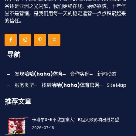
谷还是亚洲之光闪耀，我们始终在线、始终靠谱。十年信
誉不是营销，是我们用每一天的稳定运营一点点积累起来
的信任。
导航
发现
哈哈(haha)体育
合作实例
新闻动态
服务类型
找到
哈哈(haha)体育官网
SiteMap
推荐文章
卡塔尔0-6不敌加拿大：B组大败影响出线希望
2026-07-18