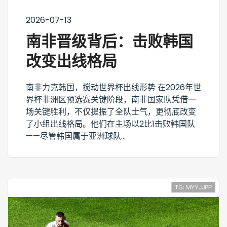
2026-07-13
南非晋级背后：击败韩国
改变出线格局
南非力克韩国，搅动世界杯出线形势 在2026年世
界杯非洲区预选赛关键阶段，南非国家队凭借一
场关键胜利，不仅提振了全队士气，更彻底改变
了小组出线格局。他们在主场以2比1击败韩国队
——尽管韩国属于亚洲球队...