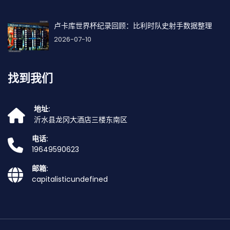
卢卡库世界杯纪录回顾：比利时队史射手数据整理
2026-07-10
找到我们
地址:
沂水县龙冈大酒店三楼东南区
电话:
19649590623
邮箱:
capitalisticundefined