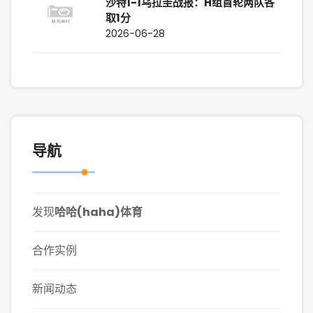
沙特1-1乌拉圭战报：H组首轮两队各
取1分
2026-06-28
导航
发现
哈哈(haha)体育
合作实例
新闻动态