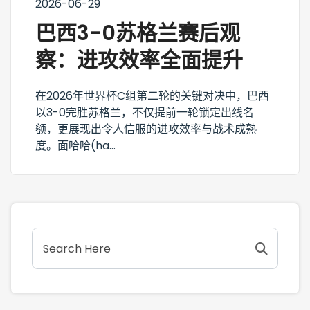
2026-06-29
巴西3-0苏格兰赛后观
察：进攻效率全面提升
在2026年世界杯C组第二轮的关键对决中，巴西
以3-0完胜苏格兰，不仅提前一轮锁定出线名
额，更展现出令人信服的进攻效率与战术成熟
度。面哈哈(ha...