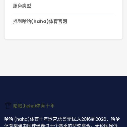
服务类型
找到
哈哈(haha)体育官网
哈哈·(haha)体育十年运营,信誉无忧,从2016到2026，哈哈
体育陪伴中国球迷走过十个赛季的悲欢离合。无论国足低