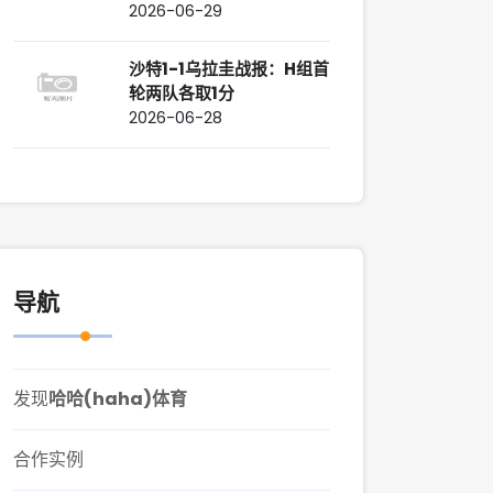
2026-06-29
沙特1-1乌拉圭战报：H组首
轮两队各取1分
2026-06-28
导航
发现
哈哈(haha)体育
合作实例