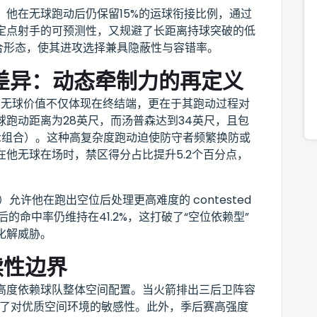
他在无球跑动后仍保留15%的运球衔接比例，通过
定点射手的可预测性，又规避了长距离持球突破的低
合形态，使其进攻选择兼具隐蔽性与容错率。
差异：动态牵制力的再定义
的无球价值不仅体现在终结端，更在于其跑动过程对
跑动距离为28英尺，而汤普森达到34英尺，且包
e-cut组合）。这种高复杂度跑动迫使防守者频繁换防或
他无球在场时，禁区得分占比提升5.2个百分点，
。
允许他在跑出空位后处理更高难度的 contested
后的命中率仍维持在41.2%，这打破了“空位依赖型”
化解威胁。
续性边界
高度依赖球队整体空间配置。当火箭排出三后卫阵容
暴露了对优质空间环境的敏感性。此外，季后赛高强度