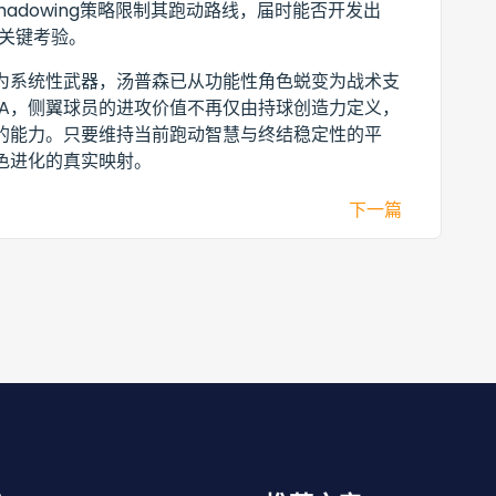
shadowing策略限制其跑动路线，届时能否开发出
为关键考验。
为系统性武器，汤普森已从功能性角色蜕变为战术支
BA，侧翼球员的进攻价值不再仅由持球创造力定义，
的能力。只要维持当前跑动智慧与终结稳定性的平
色进化的真实映射。
下一篇