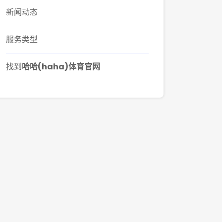
新闻动态
服务类型
找到
哈哈(haha)体育官网