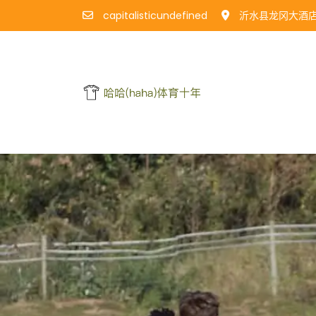
capitalisticundefined
沂水县龙冈大酒