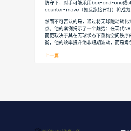
防守下，对手可能采用box-and-one或
counter-move（如反跑接背打）将成
然而不可否认的是，通过将无球跑动转化
点。他的案例揭示了一个趋势：在现代N
而更取决于其在无球状态下重构空间秩序
衡，他的效率提升绝非短期波动，而是角
上一篇