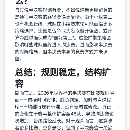
么？
与其说半决赛规则有变，不如说球迷更应留意的
是通往半决赛的路径变得更复杂。由于小组第三
也有机会晋级，球队在小组赛末轮可能面临更多
策略选择，比如是否争取头名以避开强敌，或计
算净胜球确保成为“最好第三”。这些前期策略会
影响哪些球队最终进入淘汰赛，进而影响半决赛
的对阵格局，但半决赛本身的竞赛方式并未调
整。
总结：规则稳定，结构扩
容
简而言之，2026年世界杯的半决赛在比赛规则层
面——包括时间安排、胜负判定、加时与点球程
序——均维持现有标准，没有新增或修改。真正
的变化在于赛事整体扩容至48队，导致淘汰赛轮
次增加、晋级路径延长。对于观众而言，这意味
着更多比赛、更多悬念，但到了半决赛这一关键