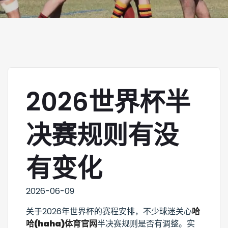
2026世界杯半
决赛规则有没
有变化
2026-06-09
关于2026年世界杯的赛程安排，不少球迷关心
哈
哈(haha)体育官网
半决赛规则是否有调整。实