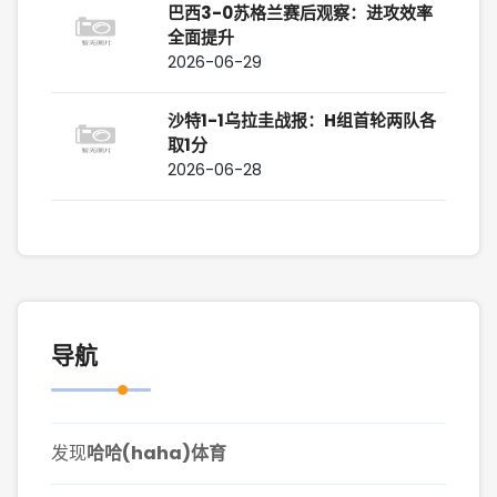
巴西3-0苏格兰赛后观察：进攻效率
全面提升
2026-06-29
沙特1-1乌拉圭战报：H组首轮两队各
取1分
2026-06-28
导航
发现
哈哈(haha)体育