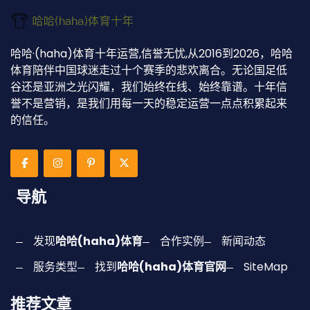
哈哈·(haha)体育十年运营,信誉无忧,从2016到2026，哈哈
体育陪伴中国球迷走过十个赛季的悲欢离合。无论国足低
谷还是亚洲之光闪耀，我们始终在线、始终靠谱。十年信
誉不是营销，是我们用每一天的稳定运营一点点积累起来
的信任。
导航
发现
哈哈(haha)体育
合作实例
新闻动态
服务类型
找到
哈哈(haha)体育官网
SiteMap
推荐文章