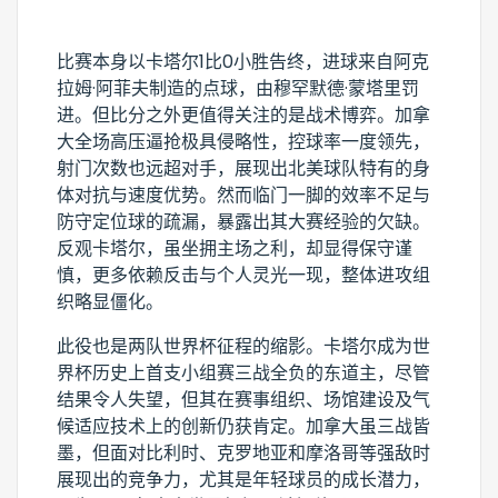
比赛本身以卡塔尔1比0小胜告终，进球来自阿克
拉姆·阿菲夫制造的点球，由穆罕默德·蒙塔里罚
进。但比分之外更值得关注的是战术博弈。加拿
大全场高压逼抢极具侵略性，控球率一度领先，
射门次数也远超对手，展现出北美球队特有的身
体对抗与速度优势。然而临门一脚的效率不足与
防守定位球的疏漏，暴露出其大赛经验的欠缺。
反观卡塔尔，虽坐拥主场之利，却显得保守谨
慎，更多依赖反击与个人灵光一现，整体进攻组
织略显僵化。
此役也是两队世界杯征程的缩影。卡塔尔成为世
界杯历史上首支小组赛三战全负的东道主，尽管
结果令人失望，但其在赛事组织、场馆建设及气
候适应技术上的创新仍获肯定。加拿大虽三战皆
墨，但面对比利时、克罗地亚和摩洛哥等强敌时
展现出的竞争力，尤其是年轻球员的成长潜力，