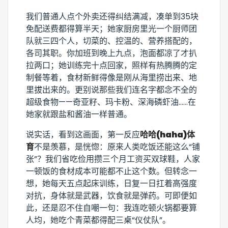
我们普通人点个外卖还得纠结满减，凑单到35块
免配送费都得算半天；她家厨房里光一个厨师团
队就三四个人，切菜的、控温的、营养搭配的，
各司其职。你加班到晚上九点，泡面都凉了才扒
拉两口；她训练完十点回家，照样有热腾腾的定
制餐等着，食材新鲜得像是刚从海里捞出来、地
里拔出来的。更别说那些我们连名字都念不全的
超级食物——奇亚籽、玛卡粉、深海磷虾油……在
她家就跟盐和酱油一样普通。
说实话，看到这画面，第一反应
哈哈(haha)体
育
不是羡慕，是恍惚：原来人类吃饭还能这么“铺
张”？我们省吃俭用攒三个月工资买双球鞋，人家
一顿饭的食材成本可能都不止这个数。但转念一
想，她每天五点起床训练，日复一日扛着高强度
对抗，身体就是武器，饮食就是弹药。可即便如
此，还是忍不住自嘲一句：我连吃顿火锅都要算
人均，她吃个青菜都得配三桌“仪仗队”。