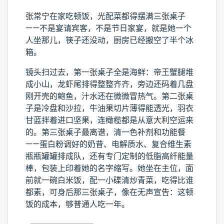
张常宁在家吃顿饭，光配菜都得摆满三张桌子
——不是宴请宾客，不是节日家宴，就是她一个
人坐那儿，筷子还没动，厨房已经搬空了半个冰
箱。
镜头扫过去，第一张桌子全是海鲜：帝王蟹腿堆
成小山，龙虾尾排得整整齐齐，旁边还码着几盘
刚开壳的鲍鱼，汁水还在微微冒热气。第二张桌
子是冷盘和沙拉，牛油果切片薄得能透光，羽衣
甘蓝拌着进口坚果，连橄榄都是从意大利空运来
的。第三张桌子最离谱，清一色补剂和功能餐
——蛋白粉调好的奶昔、电解质水、复合维生素
瓶瓶罐罐排成队，还有专门定制的低脂高纤能量
棒，包装上印着她的名字缩写。她坐在主位，面
前就一碗白米饭，配一小碟清炒青菜，吃得比谁
都素，可身后那三张桌子，像在无声宣告：这顿
饭的成本，够普通人吃一年。