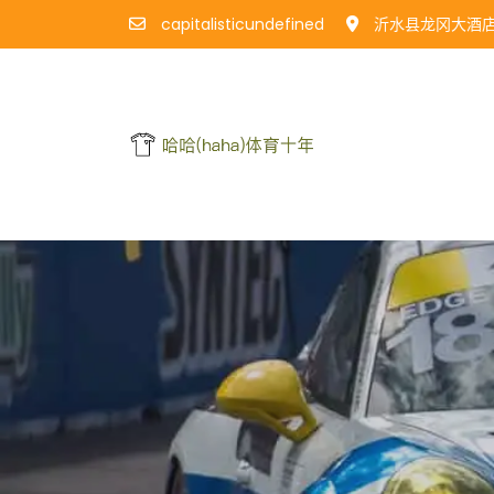
capitalisticundefined
沂水县龙冈大酒