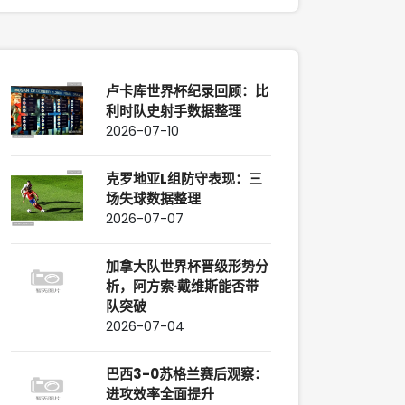
卢卡库世界杯纪录回顾：比
利时队史射手数据整理
2026-07-10
克罗地亚L组防守表现：三
场失球数据整理
2026-07-07
加拿大队世界杯晋级形势分
析，阿方索·戴维斯能否带
队突破
2026-07-04
巴西3-0苏格兰赛后观察：
进攻效率全面提升