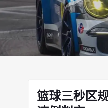
篮球三秒区