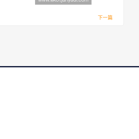
下一篇
航
推荐文章
卡塔尔0-6不敌加
发现
哈哈(haha)体育
组大败影响出线希
合作实例
新闻动态
2026-07-18