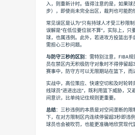
入，则重新计时。值得注意的是，如果球员
步），即使尚未完全出区，裁判也可能酌
常见误区是认为“只有持球人才受三秒限制
误解是“在低位要位就不算”，实际上，只
球，也属违例。此外，若进攻方投篮出手
需担心三秒问题。
与防守三秒的区别
：需特别注意，FIBA
员在禁区内无积极防守对象时不得停留超3
赛事中，防守方可以无限期站在篮下，而
实战中，高位策应、快速空切和及时轮转
线球员“进进出出”，既利用篮下威胁，又
间意识，比单纯记住规则更重要。
总结
：三秒违例的本质是对空间垄断的限
下，在对方限制区内连续停留超3秒即违例
球员也会被吹罚，也能更准确地欣赏现代