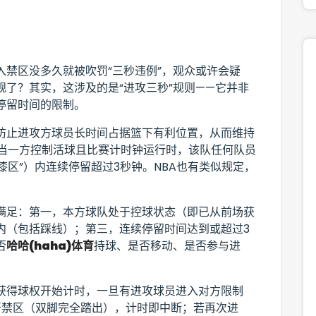
禁区没多久就被吹罚“三秒违例”，观众或许会疑
了？其实，这涉及的是“进攻三秒”规则——它并非
停留时间的限制。
防止进攻方球员长时间占据篮下有利位置，从而维持
，当一方控制活球且比赛计时钟运行时，该队任何队员
漆区”）内连续停留超过3秒钟。NBA也有类似规定，
满足：第一，本方球队处于控球状态（即已从前场获
内（包括踩线）；第三，连续停留时间达到或超过3
否
哈哈(haha)体育
持球、是否移动、是否参与进
获得球权开始计时，一旦有进攻球员进入对方限制
开禁区（双脚完全踏出），计时即中断；若再次进