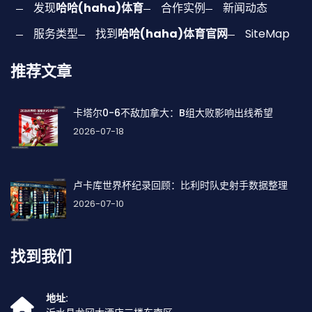
发现
哈哈(haha)体育
合作实例
新闻动态
服务类型
找到
哈哈(haha)体育官网
SiteMap
推荐文章
卡塔尔0-6不敌加拿大：B组大败影响出线希望
2026-07-18
卢卡库世界杯纪录回顾：比利时队史射手数据整理
2026-07-10
找到我们
地址: