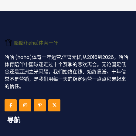
哈哈·(haha)体育十年运营,信誉无忧,从2016到2026，哈哈
体育陪伴中国球迷走过十个赛季的悲欢离合。无论国足低
谷还是亚洲之光闪耀，我们始终在线、始终靠谱。十年信
誉不是营销，是我们用每一天的稳定运营一点点积累起来
的信任。
导航