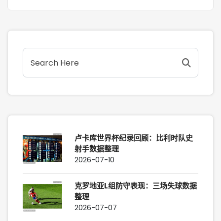
卢卡库世界杯纪录回顾：比利时队史
射手数据整理
2026-07-10
克罗地亚L组防守表现：三场失球数据
整理
2026-07-07