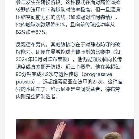
参与发生在转换阶段。这种模式在面对高位逼抢
较弱的法甲中下游球队时效率极高，但一旦遭遇
压缩空间能力强的防线（如欧冠对阵阿森纳），
他的触球次数骤降30%，且向前传球成功率从
82%跌至67%。
反观德布劳内，其威胁核心在于对静态防守的破
解能力。即便在曼城控球率被压制的比赛中（如
2024年10月对阵布莱顿），他仍能通过斜向长传
调度或直塞撕开防线。近三个赛季，他在英超每
90分钟完成4.2次穿透性传球（progressive
passes），远超维蒂尼亚在法甲的2.1次。这种差
异的本质在于：维蒂尼亚是空间受益者，德布劳
内则是空间制造者。