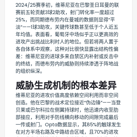
2024/25赛季初，维蒂尼亚在巴黎圣日耳曼的联
赛前五轮贡献3球2助攻，射门转化率一度超过
25%，而同期德布劳内在曼城的数据则显得“平
淡”——1球3助攻，关键传球数甚至低于个人近五
年均值。表面看，葡萄牙中场似乎正以更高效的
进攻产出挑战比利时人的地位。但若将两人置于
各自体系中观察，这种对比很快显露出结构性偏
差：维蒂尼亚的进球多来自禁区内补射或反击中
的终结，而德布劳内的威胁则持续渗透于阵地战
的组织纵深。
威胁生成机制的根本差异
维蒂尼亚的进攻价值高度依赖空间利用而非空间
创造。他在巴黎的战术定位接近“伪边锋”——当登
贝莱或巴尔科拉在侧翼持球时，他迅速内收至肋
部接应，利用对手防线横向移动的间隙完成最后
一传或射门。Opta数据显示，其85%的触球发生
在对方半场右路及中路结合区域，且70%的进攻