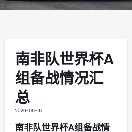
南非队世界杯A
组备战情况汇
总
2026-06-16
南非队世界杯A组备战情