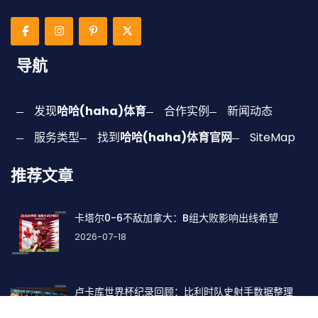
导航
发现
哈哈(haha)体育
合作实例
新闻动态
服务类型
找到
哈哈(haha)体育官网
SiteMap
推荐文章
卡塔尔0-6不敌加拿大：B组大败影响出线希望
2026-07-18
卢卡库世界杯纪录回顾：比利时队史射手数据整理
2026-07-10