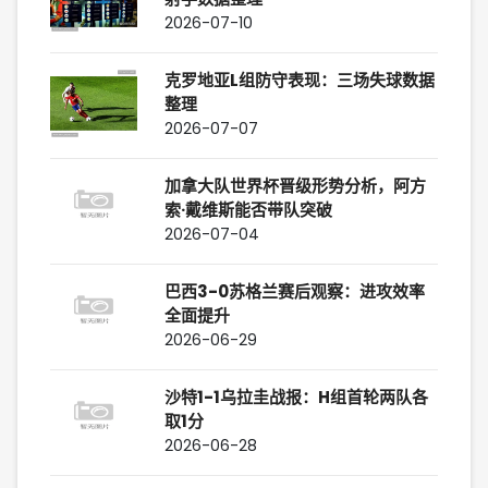
2026-07-10
克罗地亚L组防守表现：三场失球数据
整理
2026-07-07
加拿大队世界杯晋级形势分析，阿方
索·戴维斯能否带队突破
2026-07-04
巴西3-0苏格兰赛后观察：进攻效率
全面提升
2026-06-29
沙特1-1乌拉圭战报：H组首轮两队各
取1分
2026-06-28