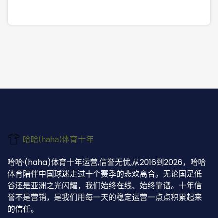
哈哈·(haha)体育十年运营,信誉无忧,从2016到2026，哈哈
体育陪伴中国球迷走过十个赛季的悲欢离合。无论国足低
谷还是亚洲之光闪耀，我们始终在线、始终靠谱。十年信
誉不是营销，是我们用每一天的稳定运营一点点积累起来
的信任。