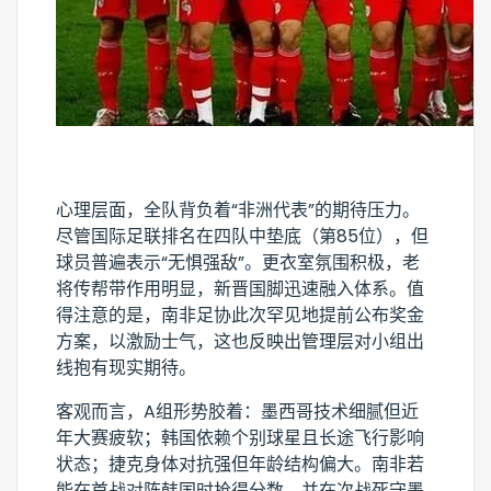
心理层面，全队背负着“非洲代表”的期待压力。
尽管国际足联排名在四队中垫底（第85位），但
球员普遍表示“无惧强敌”。更衣室氛围积极，老
将传帮带作用明显，新晋国脚迅速融入体系。值
得注意的是，南非足协此次罕见地提前公布奖金
方案，以激励士气，这也反映出管理层对小组出
线抱有现实期待。
客观而言，A组形势胶着：墨西哥技术细腻但近
年大赛疲软；韩国依赖个别球星且长途飞行影响
状态；捷克身体对抗强但年龄结构偏大。南非若
能在首战对阵韩国时抢得分数，并在次战死守墨