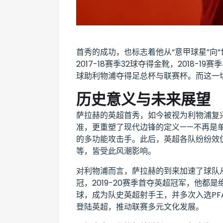
首秀的成功，也标志着他从“意甲球星”向
2017-18赛季32球夺得金靴，2018-1
球助利物浦夺得足总杯与联赛杯。而这一
历史意义与未来展望
萨拉赫的英超首秀，如今被视为利物浦复
准，更重塑了现代边锋的定义——不再是
的多功能攻击手。此后，英超各队纷纷效
等，皆受此风潮影响。
对利物浦而言，萨拉赫的到来加速了球队从“潜
冠，2019-20赛季首夺英超冠军，他都是
球，成为队史英超射手王，并多次入选P
登陆英超，推动联赛多元文化发展。