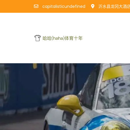
capitalisticundefined
沂水县龙冈大酒