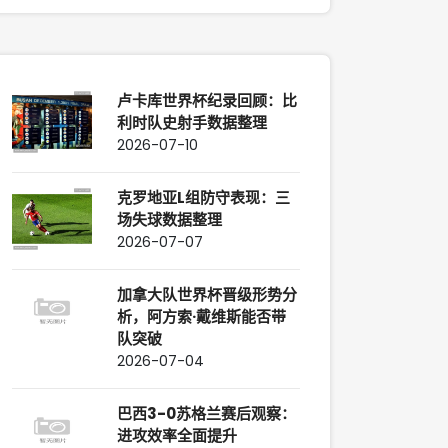
卢卡库世界杯纪录回顾：比
利时队史射手数据整理
2026-07-10
克罗地亚L组防守表现：三
场失球数据整理
2026-07-07
加拿大队世界杯晋级形势分
析，阿方索·戴维斯能否带
队突破
2026-07-04
巴西3-0苏格兰赛后观察：
进攻效率全面提升