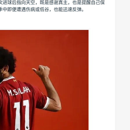
次进球后指向天空，既是感谢真主，也是提醒自己保
季中即便遭遇伤病或低谷，也能迅速反弹。