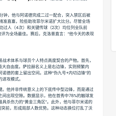
5分钟，他与阿诺德完成二过一配合，突入禁区后被
出精准直塞，险些助攻菲尔米诺扩大比分。尽管全场
功过人（4次）和关键传球（2次）均位列全队前
被评为全场最佳。赛后，克洛普直言：“他今天的表现
普战术体系与球员个人特点高度契合的产物。首先，
锋极大自由度。萨拉赫名义上是右边锋，实则频繁内
诺德的套上留出空间。这种“伪九号+内切边锋”的
的进攻模式。
键。他并非传统意义上的下底传中型边锋，而是通过
之间出现空隙。数据显示，他在首秀中78%的触球发
具杀伤力的“黄金三角区”。此外，他与菲尔米诺的
则突前，形成局部人数优势。这种动态换位打乱了沃