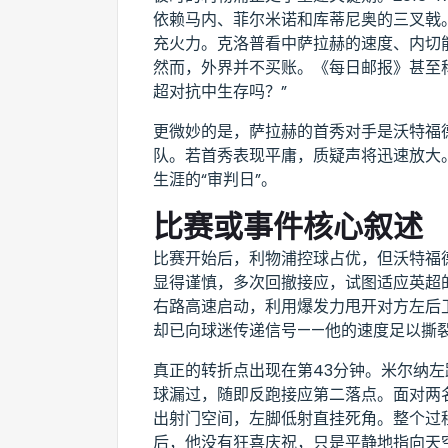
依赖马内、菲尔米诺和库蒂尼奥的三叉戟
充火力。克洛普看中萨拉赫的速度、内切
然而，外界并不买账。《每日邮报》甚至称
超对抗中生存吗？”
更微妙的是，萨拉赫的首秀对手是沃特福
队。若首秀表现平庸，质疑声将迅速放大
生涯的“审判日”。
比赛或事件核心叙述
比赛开始后，利物浦控球占优，但沃特福
显得谨慎，多次回撤接应，试图适应英超
右路高速启动，利用爆发力甩开对方左后
却已向球迷传递信号——他的速度足以撕
真正的转折点出现在第43分钟。米尔纳
球漏过，随即反跑接应第二落点。面对两
出射门空间，左脚低射直挂死角。整个过
后，他没有狂喜庆祝，只是平静地指向天