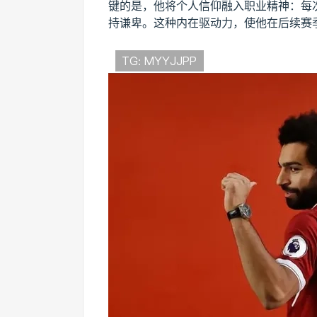
键的是，他将个人信仰融入职业精神：每
持谦卑。这种内在驱动力，使他在后续赛