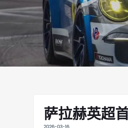
萨拉赫英超
2026-03-16