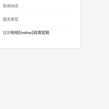
新闻动态
服务类型
找到
哈哈(haha)体育官网