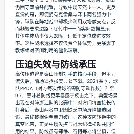
三中卫或4-2-3-1以增强中场人数优势时，泰山
仍固守双前锋配置，导致中场天然少一人。更反
直觉的是，即便拥有克雷桑与泽卡两名强力中
锋，球队在阵地战中却极少利用双塔做支点，反
而频繁要求边路下底传中——而实际数据显示，
其传中成功率仅为28%，远低于定位球进攻效
率。这种战术选择不仅浪费个体优势，更暴露了
教练组对空间利用的僵化理解。
压迫失效与防线承压
高位压迫曾是泰山压制对手的核心手段，但主力
流失后，前场逼抢强度显著下滑。2024赛季，球
队PPDA（对方每次传球所需防守动作数）升至
9.7，意味着防线更早暴露于反击之下。典型场景
出现在对阵浙江队的比赛中：对方门将直接长传
打身后，泰山两名中卫因缺乏中场屏障被迫回
追，最终被穆谢奎单刀破门。这种攻防转换中的
真空地带，正是中场失控与战术纪律松动共同作
用的结果。防线虽有郑铮、石柯等老将坐镇，但