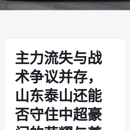
主力流失与战
术争议并存，
山东泰山还能
否守住中超豪