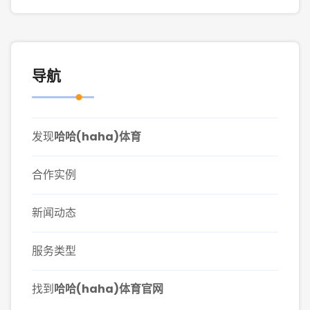
导航
发现
哈哈(haha)体育
合作实例
新闻动态
服务类型
找到
哈哈(haha)体育官网