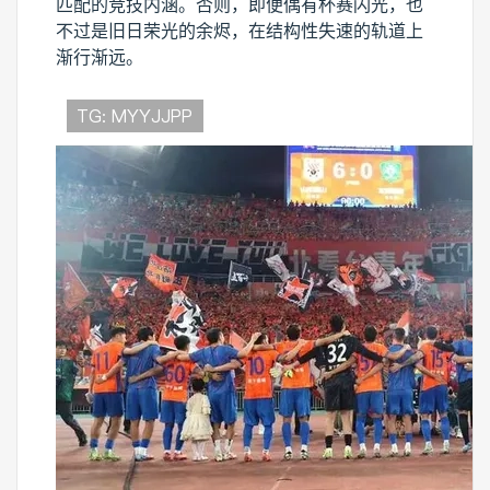
匹配的竞技内涵。否则，即便偶有杯赛闪光，也
不过是旧日荣光的余烬，在结构性失速的轨道上
渐行渐远。